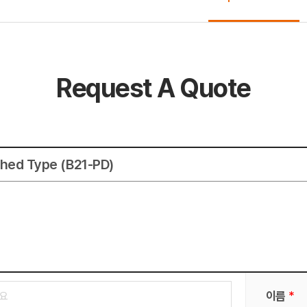
Request A Quote
ched Type (B21-PD)
*
이름