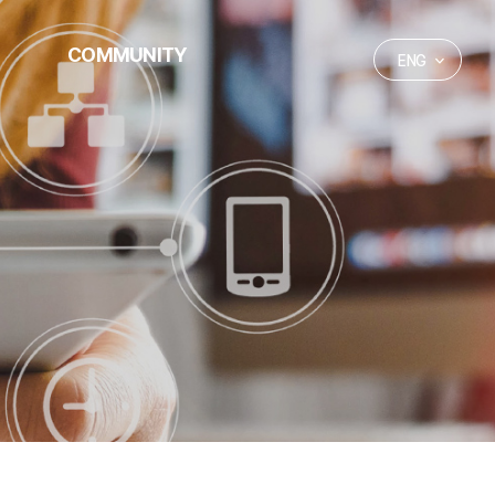
COMMUNITY
ENG
Notification
Promotional videos
Request for quotation