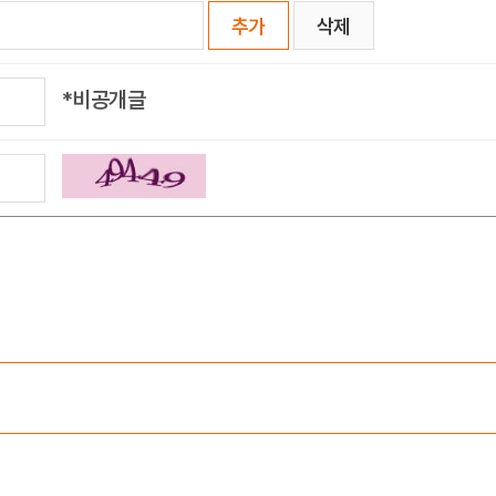
추가
삭제
*비공개글