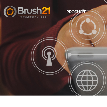
PRODUCT
ANTI-STATIC BRUSH
C
ROLLER BRUSH
STRIP BRUSH
DISK BRUSH
SPECIAL BRUSH
Maj
TWIST BRUSH