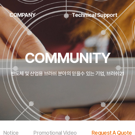
COMPANY
Technical Support
ompany Introduction
Fill Material
COMMUNITY
History
Data Library
Organization chart
반도체 및 산업용 브러쉬 분야의 믿을수 있는 기업, 브러쉬21
Certificate
or customer companies
Directions
Notice
Promotional Video
Request A Quote