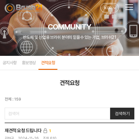
KOR
COMMUNITY
반도체 및 산업용 브러쉬 분야의 믿을수 있는 기업, 브러쉬21
공지사항
홍보영상
견적요청
견적요청
전체 : 159
검색하기
재견적 요청 드립니다
1
김현곤
2024-11-26
조회 610