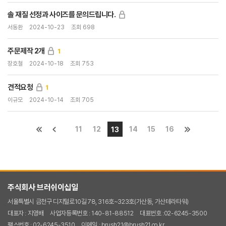
솔 재질 선정과 사이즈를 문의드립니다.
서동환
2024-10-23
조회 698
주문제작 2개
1
장호철
2024-10-18
조회 753
견적요청
1
이규모
2024-10-14
조회 705
11
12
14
15
16
13
주식회사 브러쉬이십일
서울특별시 금천구 디지털로10길 78, 316호~323호(가산동, 가산테라타워)
대표자 : 지영배
사업자등록번호 : 140-81-88512
대표번호 :02-6245-3500
팩스번호 : 02-6245-3510
이메일 : brush21@brush21.co.kr