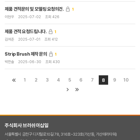
제품 견적문의 및 모델링 요청의건.
1
이현우
2025-07-02
조회 426
제품 견적 요청드립니다.
1
김여준
2025-07-01
조회 412
Strip Brush 제작 문의
1
박한솔
2025-06-30
조회 430
1
2
3
4
5
6
7
9
10
8
주식회사 브러쉬이십일
서울특별시 금천구 디지털로10길 78, 316호~323호(가산동, 가산테라타워)