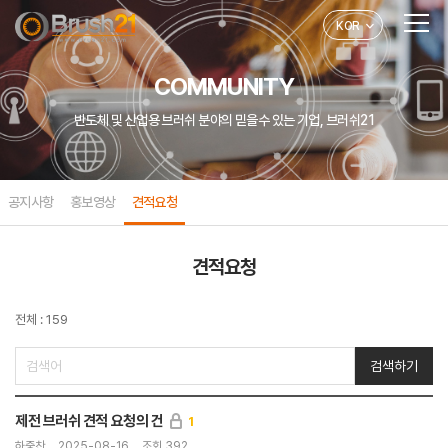
KOR
COMMUNITY
반도체 및 산업용 브러쉬 분야의 믿을수 있는 기업, 브러쉬21
공지사항
홍보영상
견적요청
견적요청
전체 : 159
검색하기
제전 브러쉬 견적 요청의 건
1
하중찬
2025-08-16
조회 392