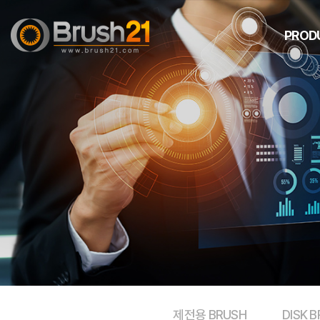
PROD
제전용 B
DISK 
STRIP 
ROLLER
특수 B
TWIST 
제전용 BRUSH
DISK 