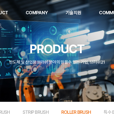
UCT
COMPANY
기술지원
COMM
RUSH
회사소개
제품소재
공지
PRODUCT
BRUSH
연혁
자료실
홍보
BRUSH
조직도
견적
반도체 및 산업용 브러쉬 분야의 믿을수 있는 기업, 브러쉬21
 BRUSH
인증서
RUSH
주요 고객사
BRUSH
오시는 길
BRUSH
STRIP BRUSH
ROLLER BRUSH
특수 