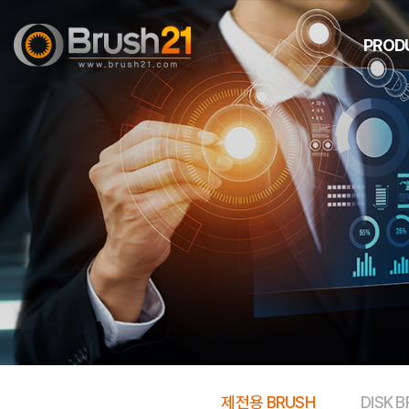
PROD
제전용 B
DISK 
STRIP 
ROLLER
특수 B
TWIST 
제전용 BRUSH
DISK 