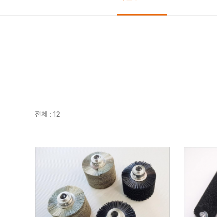
전체 : 12