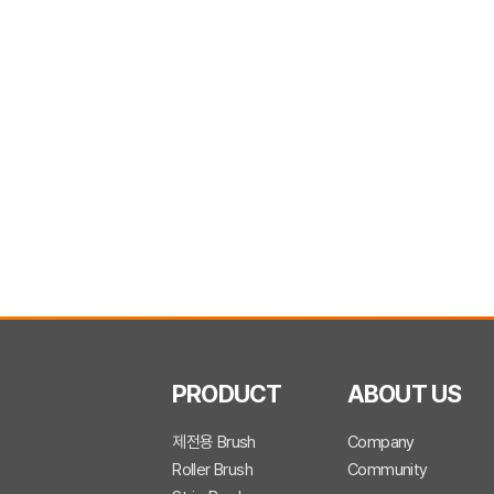
PRODUCT
ABOUT US
제전용 Brush
Company
Roller Brush
Community